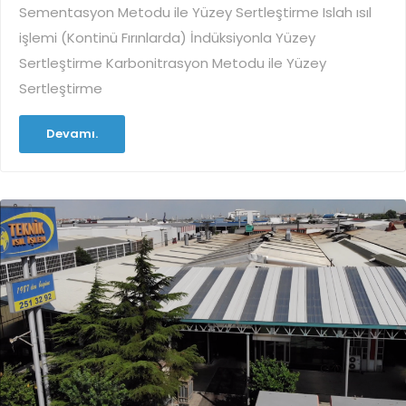
Sementasyon Metodu ile Yüzey Sertleştirme Islah ısıl
işlemi (Kontinü Fırınlarda) İndüksiyonla Yüzey
Sertleştirme Karbonitrasyon Metodu ile Yüzey
Sertleştirme
Devamı.